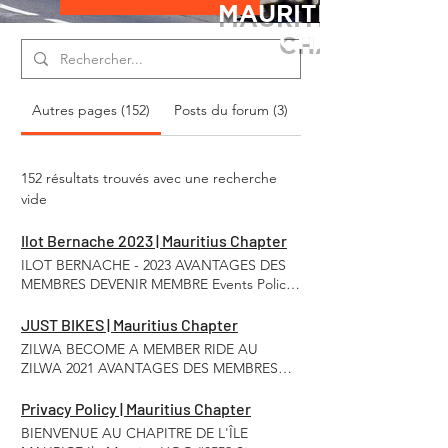
MAURITIUS ISLAN
CHAPTER
Autres pages (152)
Posts du forum (3)
152 résultats trouvés avec une recherche
vide
Ilot Bernache 2023 | Mauritius Chapter
ILOT BERNACHE - 2023 AVANTAGES DES
MEMBRES DEVENIR MEMBRE Events Policy
Privacy Policy Contact BECOME A MEMBER
TODAY ENQUIRE HERE
JUST BIKES | Mauritius Chapter
ZILWA BECOME A MEMBER RIDE AU
ZILWA 2021 AVANTAGES DES MEMBRES
DEVENIR MEMBRE Events Policy Privacy
Policy Contact BECOME A MEMBER TODAY
Privacy Policy | Mauritius Chapter
ENQUIRE HERE
BIENVENUE AU CHAPITRE DE L'ÎLE