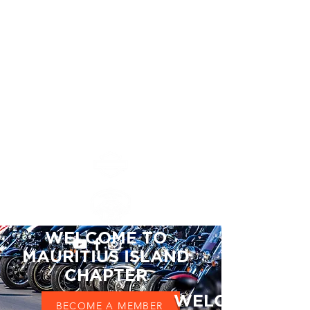
Chapitre Ile Maurice
MAURITIUS ISLAND
CHAPTER #8552
WELCOME TO
MAURITIUS ISLAND
CHAPTER
WELCOME TO
BECOME A MEMBER