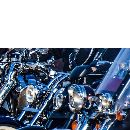
2
red Gallery
Blog
More