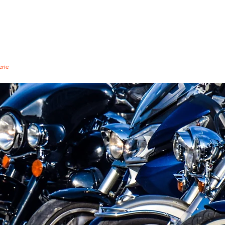
RITIUS ISLAND CHAPTER #855
Chapitre Ile Maurice
erie
Événements
Hub vidéo
Officiers
Membres
Sha
AVANTAGES DES
MEMBRES