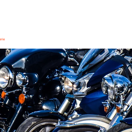
RITIUS ISLAND CHAPTER #855
Inselkapitel Mauritius
rie
Veranstaltungen
Video-Hub
Offiziere
Mitglieder
Shar
VORTEILE FÜR
MITGLIEDER