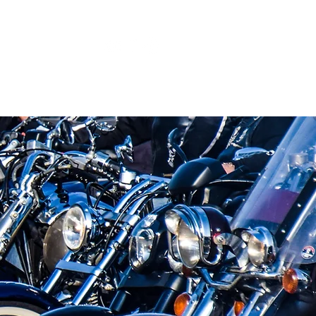
2
ed Gallery
Bloggen
More