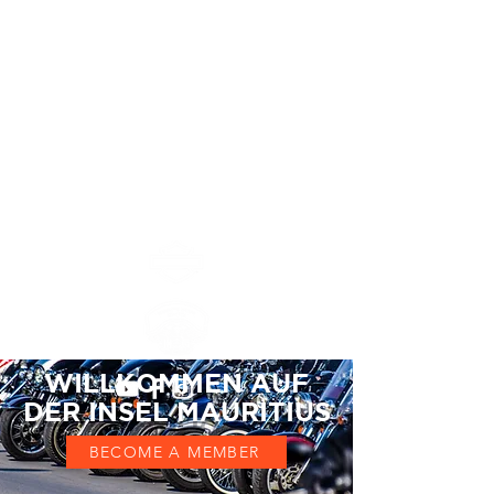
Inselkapitel Mauritius
MAURITIUS ISLAND
CHAPTER #8552
WILLKOMMEN AUF
DER INSEL MAURITIUS
BECOME A MEMBER